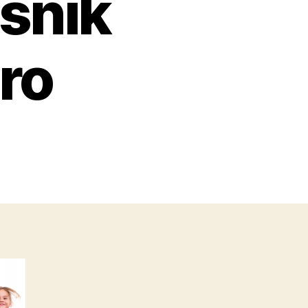
śnik
ro