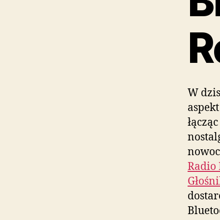
B
R
W dzis
aspekt
łącząc
nostal
nowocz
Radio
Głośni
dostar
Blueto