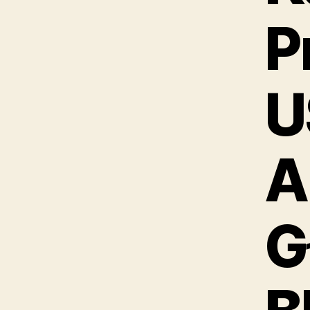
P
U
A
G