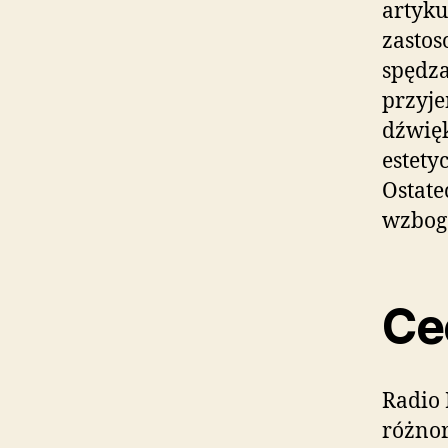
artyku
zastos
spędza
przyj
dźwięk
estety
Ostate
wzboga
Ce
Radio 
różnor