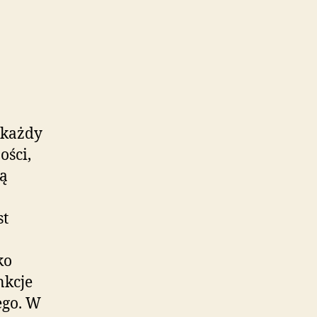
 każdy
ości,
tą
st
ko
nkcje
ego. W