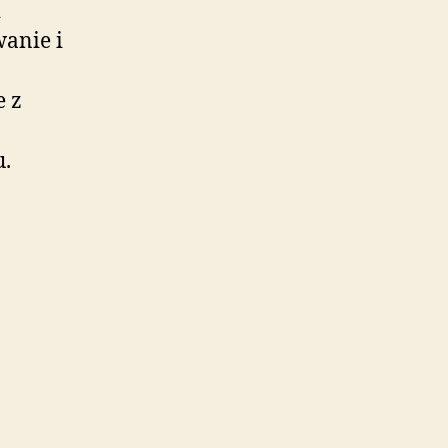
i
anie i
 z
u.