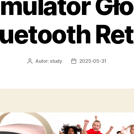
mulator Gło
luetooth Ret
Autor:
study
2025-05-31
Autor
Data
wpisu
wpisu