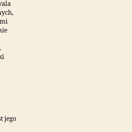
wala
nych,
ymi
nie
.
ki
t jego