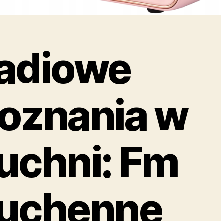
adiowe
oznania w
uchni: Fm
uchenne