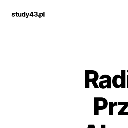
study43.pl
Rad
Pr