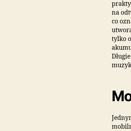
prakty
na odt
co ozn
utwora
tylko 
akumul
Długie
muzyki
Mob
Jednym
mobil