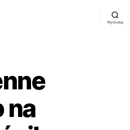
Wyszukaj
enne
 na