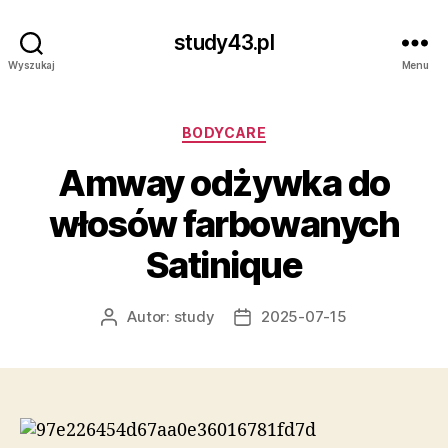
study43.pl
Wyszukaj
Menu
Kategorie
BODYCARE
Amway odżywka do
włosów farbowanych
Satinique
Autor:
study
2025-07-15
Autor
Data
wpisu
wpisu