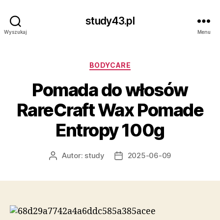
study43.pl
Wyszukaj
Menu
Kategorie
BODYCARE
Pomada do włosów
RareCraft Wax Pomade
Entropy 100g
Autor:
study
2025-06-09
Autor
Data
wpisu
wpisu