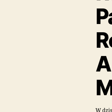
P
R
A
M
W dzis