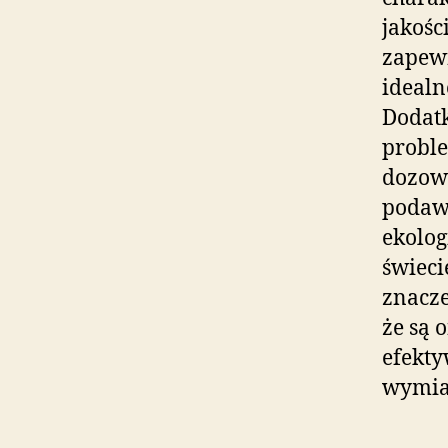
jakośc
zapewn
idealn
Dodatk
probl
dozown
podawa
ekolog
świeci
znacze
że są 
efekty
wymia