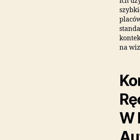
ich uż
szybki
placów
standa
kontek
na wiz
Ko
Rę
W 
Au