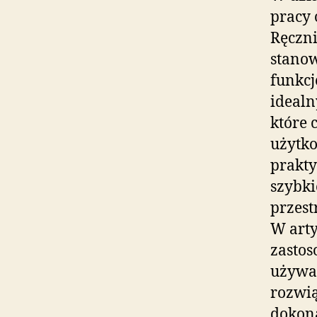
pracy 
Ręczni
stanow
funkcj
idealn
które 
użytko
prakty
szybki
przest
W arty
zastos
używan
rozwią
dokon