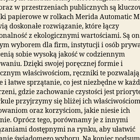
oraz w przestrzeniach publicznych są kluczo
ki papierowe w rolkach Merida Automatic M
ią doskonałe rozwiązanie, które łączy
onalność z ekologicznymi wartościami. Są on
ym wyborem dla firm, instytucji i osób pryw
cenią sobie wysoką jakość w codziennym
waniu. Dzięki swojej poręcznej formie i
cznym właściwościom, ręczniki te pozwalają
e i łatwe sprzątanie, co jest niezbędne w każd
rzeni, gdzie zachowanie czystości jest prioryt
kule przyjrzymy się bliżej ich właściwościom
owaniom oraz korzyściom, jakie niesie ich
ie. Oprócz tego, porównamy je z innymi
zaniami dostępnymi na rynku, aby ułatwić
anie świadomego wyboru. Na koniec podsu