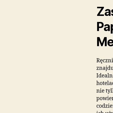
Za
Pa
Me
Ręczni
znajdu
Idealn
hotela
nie ty
powier
codzie