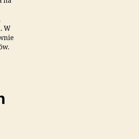
a na
i
ń. W
ywnie
ów.
h