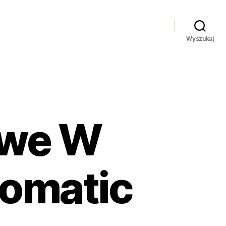
Wyszukaj
owe W
tomatic