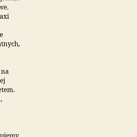
we.
axi
e
atnych,
 na
ej
etem.
,
mujemy