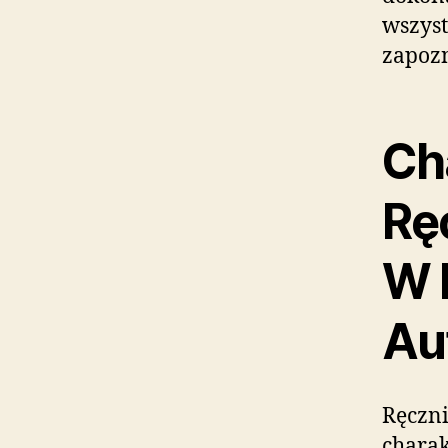
wszyst
zapoz
Ch
Rę
W 
Au
Ręczni
charak