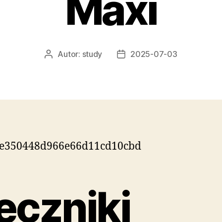
Maxi
Autor:
study
2025-07-03
Autor
Data
wpisu
wpisu
ęczniki