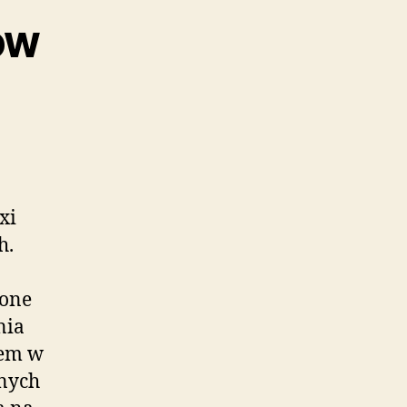
ów
xi
h.
 one
nia
iem w
znych