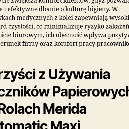
ycie zwiększa komfort klientów, gdyż pozwal
e i efektywne dbanie o kulturę higieny. W
kach medycznych z kolei zapewniają wysok
rd czystości, co minimalizuje ryzyko zakaże
ście biurowym, ich obecność wpływa pozyt
erunek firmy oraz komfort pracy pracownik
rzyści z Używania
czników Papierowyc
Rolach Merida
tomatic Maxi