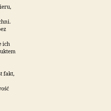
ieru,
chni.
bez
 ich
duktem
 fakt,
wość