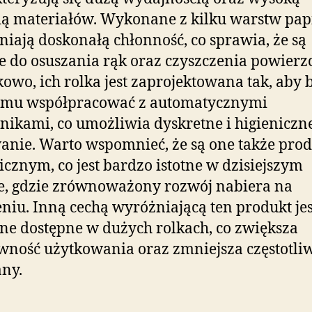
ią materiałów. Wykonane z kilku warstw pap
iają doskonałą chłonność, co sprawia, że są
e do osuszania rąk oraz czyszczenia powierz
owo, ich rolka jest zaprojektowana tak, aby 
emu współpracować z automatycznymi
ikami, co umożliwia dyskretne i higieniczne
nie. Warto wspomnieć, że są one także pro
icznym, co jest bardzo istotne w dzisiejszym
e, gdzie zrównoważony rozwój nabiera na
niu. Inną cechą wyróżniającą ten produkt jest
one dostępne w dużych rolkach, co zwiększa
wność użytkowania oraz zmniejsza częstotli
ny.