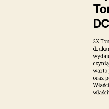
To
DC
3X Ton
druka
wydajn
czyni
warto 
oraz p
Właści
właści