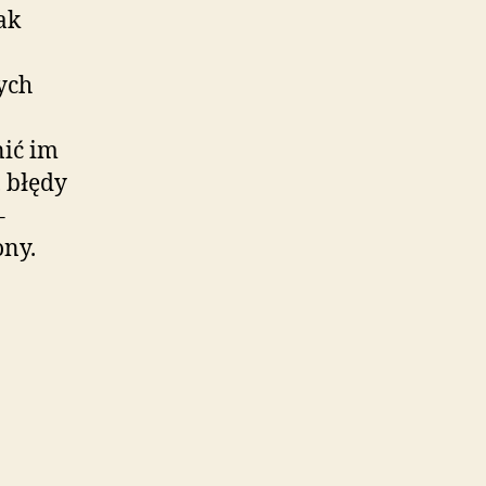
ak
ych
ić im
 błędy
–
ony.