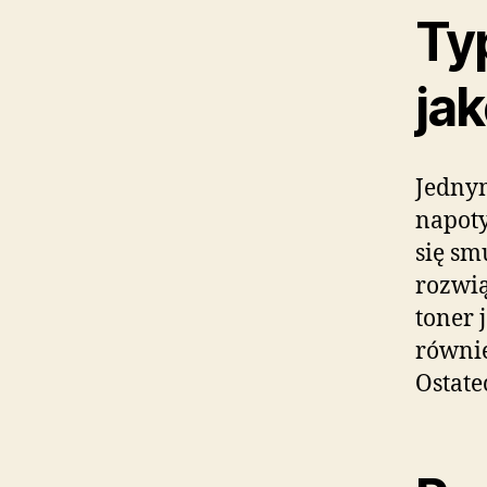
Ty
ja
Jednym
napoty
się sm
rozwią
toner 
równie
Ostate