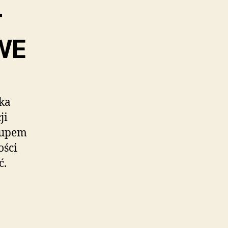
r
WE
ka
ji
kupem
ości
ć.