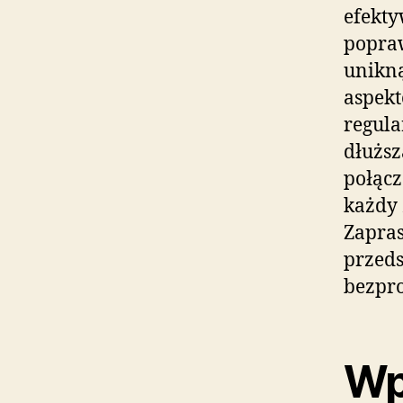
efekty
popraw
unikną
aspekt
regul
dłuższ
połącz
każdy 
Zapras
przeds
bezpr
Wp