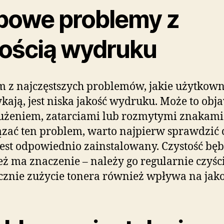
powe problemy z
kością wydruku
 z najczęstszych problemów, jakie użytkown
kają, jest niska jakość wydruku. Może to obj
użeniem, zatarciami lub rozmytymi znakami
zać ten problem, warto najpierw sprawdzić 
jest odpowiednio zainstalowany. Czystość bę
ż ma znaczenie – należy go regularnie czyści
cznie zużycie tonera również wpływa na jako