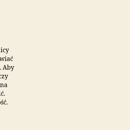
icy
awiać
. Aby
czy
bna
ć.
ść.