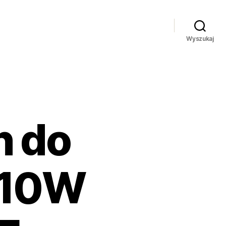
Wyszukaj
n do
610W