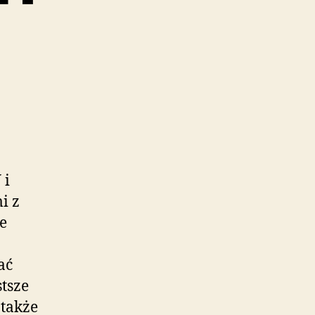
 i
i z
e
ać
tsze
 także