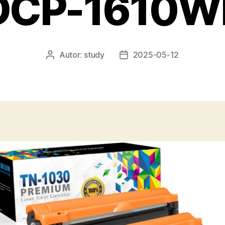
DCP-1610W
Autor:
study
2025-05-12
Autor
Data
wpisu
wpisu