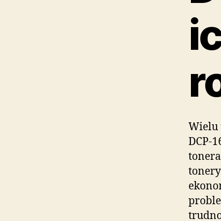
i
r
Wielu
DCP-1
tonera
tonery
ekono
proble
trudno