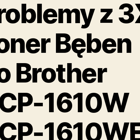
roblemy z 3
oner Bęben
o Brother
CP-1610W
CP-1610WE