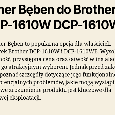
ner Bęben do Brothe
P-1610W DCP-1610
er Bęben to popularna opcja dla właścicieli
rek Brother DCP-1610W i DCP-1610WE. Wyso
ość, przystępna cena oraz łatwość w instalac
ą go atrakcyjnym wyborem. Jednak przed za
poznać szczegóły dotyczące jego funkcjonaln
otencjalnych problemów, jakie mogą wystąpi
we zrozumienie produktu jest kluczowe dla
wej eksploatacji.