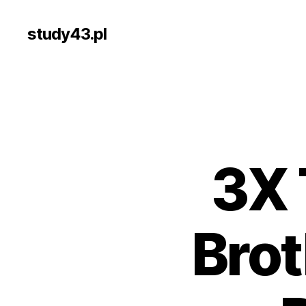
study43.pl
3X 
Bro