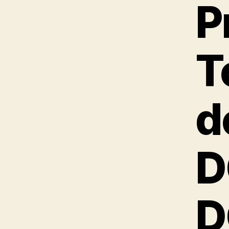
P
T
d
D
D