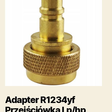
Adapter R1234yf
Przejściówka Lp/hp