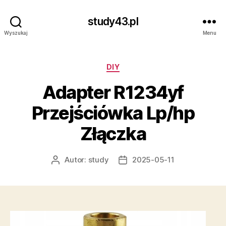
study43.pl
Wyszukaj
Menu
Kategorie
DIY
Adapter R1234yf
Przejściówka Lp/hp
Złączka
Autor:
study
2025-05-11
Autor
Data
wpisu
wpisu