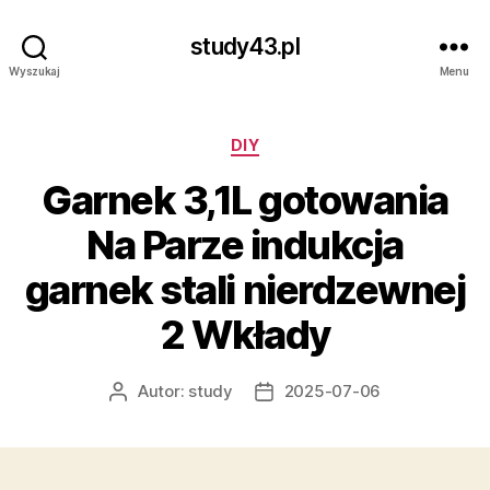
study43.pl
Wyszukaj
Menu
Kategorie
DIY
Garnek 3,1L gotowania
Na Parze indukcja
garnek stali nierdzewnej
2 Wkłady
Autor:
study
2025-07-06
Autor
Data
wpisu
wpisu