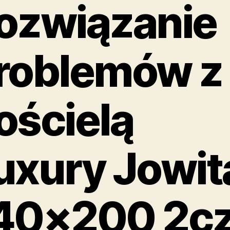
ozwiązanie
roblemów z
ościelą
uxury Jowit
40×200 2c