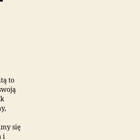
tą to
swoją
ak
y,
imy się
 i