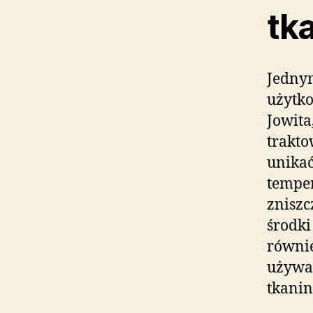
tk
Jedny
użytko
Jowita
trakto
unikać
temper
zniszc
środki
równie
używa
tkani