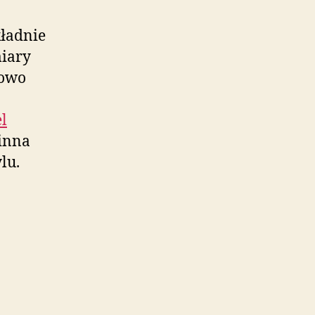
kładnie
miary
kowo
el
inna
lu.