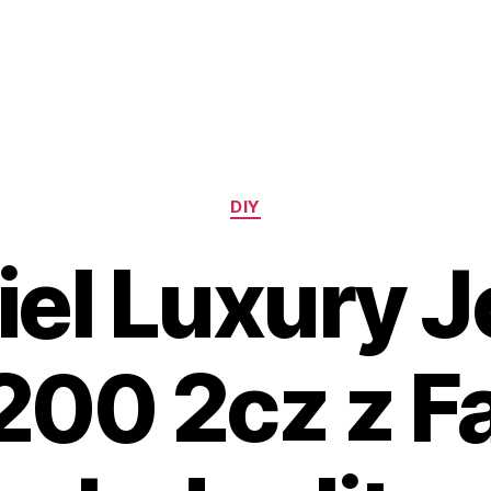
Kategorie
DIY
iel Luxury J
00 2cz z F