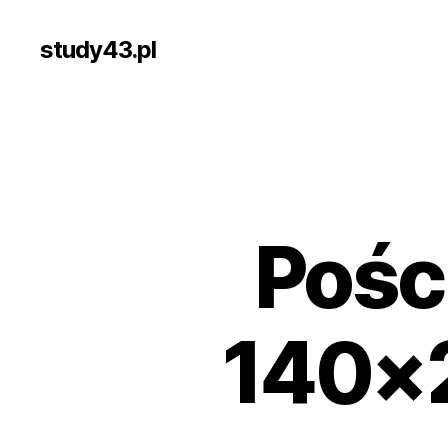
study43.pl
Pośc
140×2