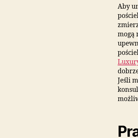
Aby u
poście
zmierz
mogą 
upewni
poście
Luxury
dobrze
Jeśli 
konsul
możli
Pr