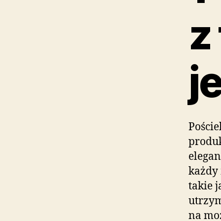
z
j
Poście
produk
elegan
każdy 
takie 
utrzym
na moż