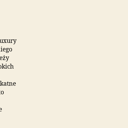
Luxury
niego
leży
okich
ikatne
to
e