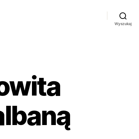
Wyszukaj
owita
albaną