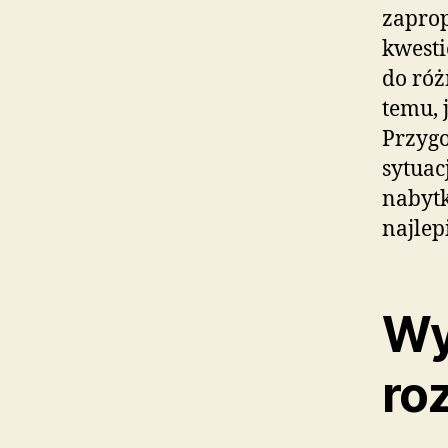
zapro
kwesti
do róż
temu, 
Przygo
sytuac
nabytk
najlep
Wy
ro