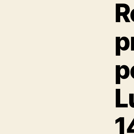
R
p
p
L
1