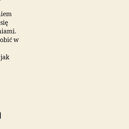
niem
się
niami.
robić w
 jak
a