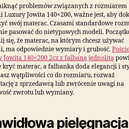
niknąć problemów związanych z rozmiarem
li Luxury Jowita 140×200, ważne jest, aby do
yć swój materac. Czasami standardowe roz
nie pasować do nietypowych modeli. Począt
j się, że materac, na którym chcesz używać
li, ma odpowiednie wymiary i grubość.
Pości
 Jowita 140×200 2cz z falbaną jednolitą
pow
 kryć materac, a falbanka doda elegancji i sty
masz wątpliwości co do rozmiaru, rozważ
tację z sprzedawcą lub zwrócenie uwagi na
wość zwrotu lub wymiany.
awidłowa pielęgnacja