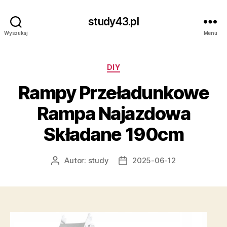
study43.pl
Wyszukaj
Menu
Kategorie
DIY
Rampy Przeładunkowe
Rampa Najazdowa
Składane 190cm
Autor:
study
2025-06-12
Autor
Data
wpisu
wpisu