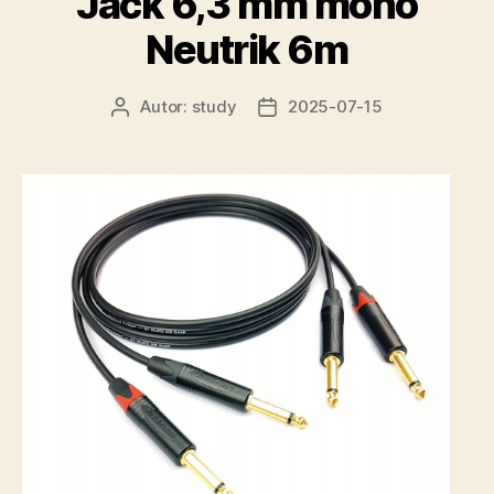
Jack 6,3 mm mono
Neutrik 6m
Autor:
study
2025-07-15
Autor
Data
wpisu
wpisu