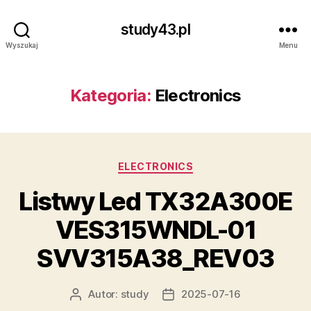
study43.pl
Wyszukaj
Menu
Kategoria:
Electronics
Kategorie
ELECTRONICS
Listwy Led TX32A300E
VES315WNDL-01
SVV315A38_REV03
Autor:
study
2025-07-16
Autor
Data
wpisu
wpisu