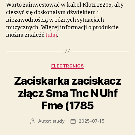
Warto zainwestować w kabel Klotz IY205, aby
cieszyć się doskonałym dźwiękiem i
niezawodnością w różnych sytuacjach
muzycznych. Więcej informacji o produkcie
można znaleźć
tutaj
.
Kategorie
ELECTRONICS
Zaciskarka zaciskacz
złącz Sma Tnc N Uhf
Fme (1785
Autor:
study
2025-07-15
Autor
Data
wpisu
wpisu