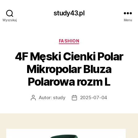
study43.pl
Wyszukaj
Menu
Kategorie
FASHION
4F Męski Cienki Polar
Mikropolar Bluza
Polarowa rozm L
Autor:
study
2025-07-04
Autor
Data
wpisu
wpisu