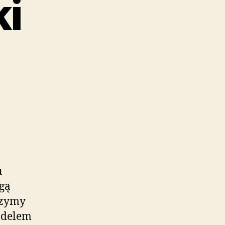
i
u
ogą
rzymy
odelem