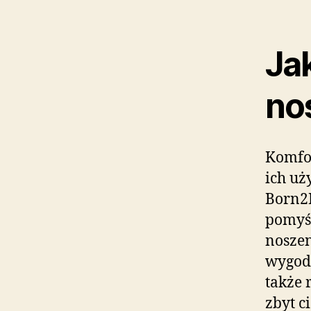
Ja
no
Komfor
ich uż
Born2
pomyśl
noszen
wygodę
także 
zbyt c