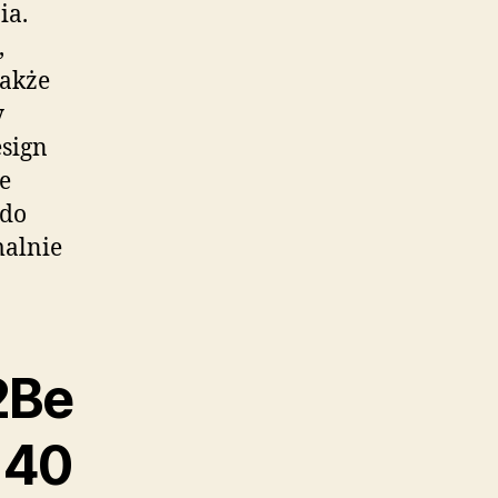
ia.
,
także
y
esign
e
 do
malnie
2Be
 40