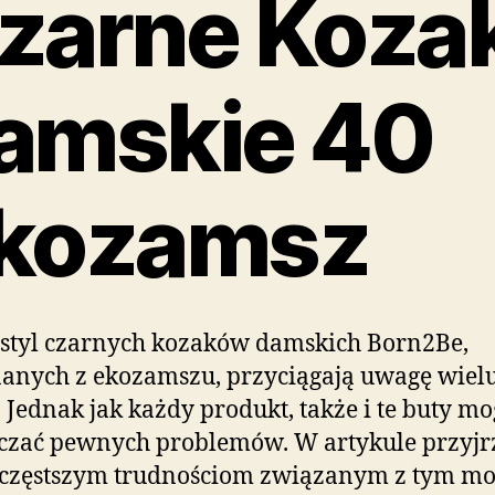
zarne Kozak
amskie 40
kozamsz
 styl czarnych kozaków damskich Born2Be,
anych z ekozamszu, przyciągają uwagę wiel
. Jednak jak każdy produkt, także i te buty m
ęczać pewnych problemów. W artykule przyj
ajczęstszym trudnościom związanym z tym m