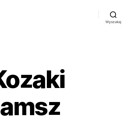
Wyszukaj
Kozaki
zamsz