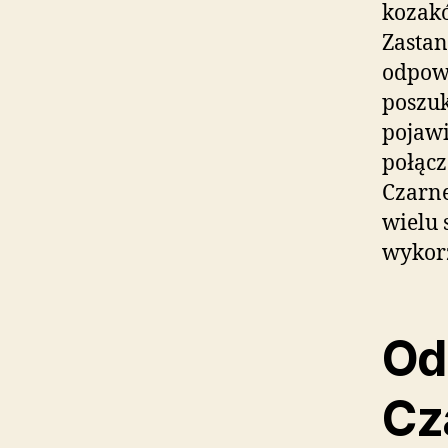
kozakó
Zastan
odpowi
poszu
pojawi
połącz
Czarne
wielu 
wykorz
Od
Cz