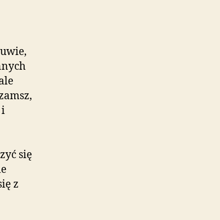
uwie,
nnych
ale
ozamsz,
i
zyć się
ie
ię z