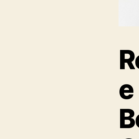
R
e
B