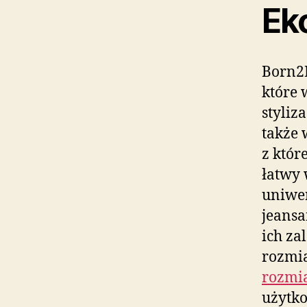
Ek
Born2B
które 
styliza
także 
z któr
łatwy 
uniwer
jeansa
ich za
rozmia
rozmi
użytk