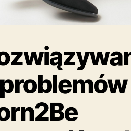
ozwiązywan
 problemów
orn2Be