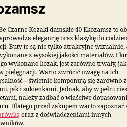
ozamsz
e Czarne Kozaki damskie 40 Ekozamsz to ob
wprowadza elegancję oraz klasykę do codzie
cji. Buty te są nie tylko atrakcyjne wizualnie, 
wykonane z wysokiej jakości materiałów. Ek
ego wykonano kozak, jest zarówno trwały, jak 
w pielęgnacji. Warto zwrócić uwagę na ich
salność – świetnie komponują się zarówno z
mi, jak i sukienkami. Jednak, aby w pełni cies
letami, należy zadbać o właściwe dopasowan
ru. Dlatego przed zakupem warto zapoznać s
arówką
oraz z doświadczeniami innych
owników.