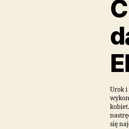
C
d
E
Urok i
wykon
kobiet
nastr
się n