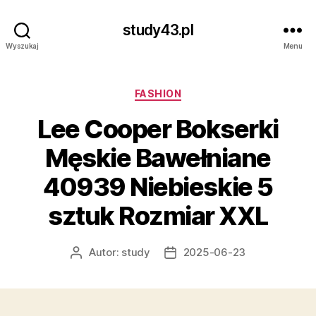
study43.pl
Wyszukaj
Menu
Kategorie
FASHION
Lee Cooper Bokserki
Męskie Bawełniane
40939 Niebieskie 5
sztuk Rozmiar XXL
Autor:
study
2025-06-23
Autor
Data
wpisu
wpisu