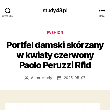
study43.pl
Wyszukaj
Menu
Kategorie
FASHION
Portfel damski skórzany
w kwiaty czerwony
Paolo Peruzzi Rfid
Autor:
study
2025-05-07
Autor
Data
wpisu
wpisu