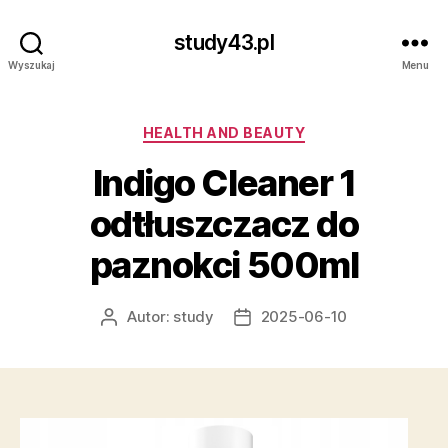
study43.pl
Wyszukaj
Menu
Kategorie
HEALTH AND BEAUTY
Indigo Cleaner 1
odtłuszczacz do
paznokci 500ml
Autor:
study
2025-06-10
Autor
Data
wpisu
wpisu