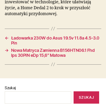
inwestować w technologie, które ułatwiają
życie, a Home Dedal 2 to krok w przyszłość
automatyki przydomowej.
←
Ładowarka 230W do Asus 19.5v 11.8a 4.5-3.0
Pin
→
Nowa Matryca Zamienna B156HTN06.1 Fhd
Ips 30PIN eDp 15,6″ Matowa
Szukaj
SZUKAJ