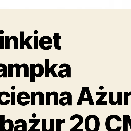
inkiet
ampka
cienna Ażu
bażur 20 C