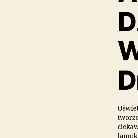
D
W
D
Oświet
tworze
ciekaw
lampka