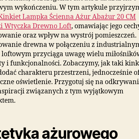
wym wykończeniu. W tym artykule przyjrzym
Kinkiet Lampka Ścienna Ażur Abażur 20 CM
i Wtyczka Drewno Loft
, omawiając jego cech
owanie oraz wpływ na wystrój pomieszczeń.
owanie drewna w połączeniu z industrialny
 loftowym przyciąga uwagę wielu miłośnikó
ty i funkcjonalności. Zobaczymy, jak taki kink
odać charakteru przestrzeni, jednocześnie o
czne oświetlenie. Przygotuj się na odkrywani
nspiracji związanych z tym wyjątkowym
ktem.
tetyka ażurowego