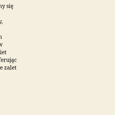
y się
y,
m
w
iet
ferując
e zalet