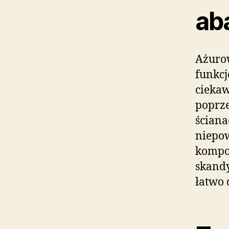
ab
Ażurow
funkcj
ciekaw
poprze
ściana
niepow
kompon
skandy
łatwo 