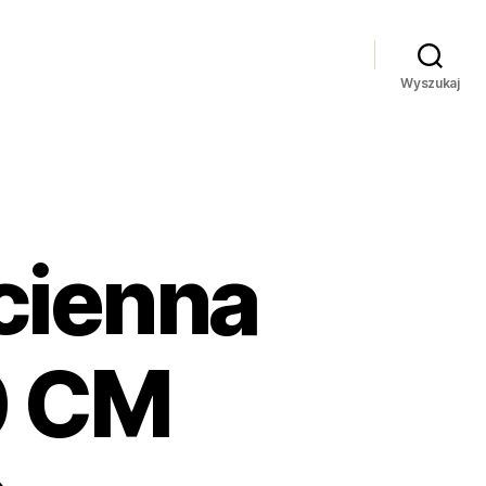
Wyszukaj
cienna
0 CM