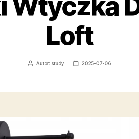
ki Wtyczka 
Loft
Autor:
study
2025-07-06
Autor
Data
wpisu
wpisu