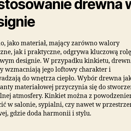
stosowanie drewna 
signie
, jako materiał, mający zarówno walory
czne, jak i praktyczne, odgrywa kluczową rol
wym designie. W przypadku kinkietu, drewn
y wzmacniają jego loftowy charakter i
adzają do wnętrza ciepło. Wybór drewna ja
nty materiałowej przyczynia się do stworze
lnej atmosfery. Kinkiet można z powodzeni
ić w salonie, sypialni, czy nawet w przestrze
ej, gdzie doda harmonii i stylu.