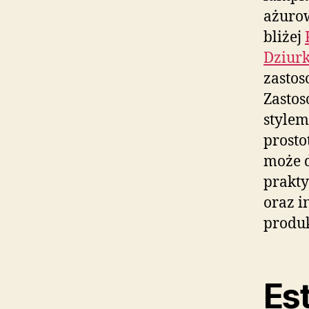
ażuro
bliżej
Dziurk
zastos
Zastos
stylem
prosto
może d
prakty
oraz i
produ
Es