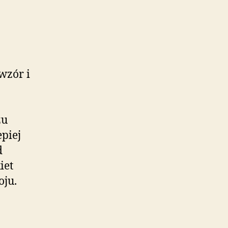
wzór i
zu
piej
d
iet
oju.