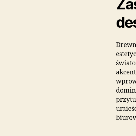
Za
de
Drewno
estety
świato
akcent
wprow
domina
przytu
umieśc
biurow