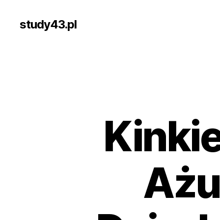
study43.pl
Kinki
Ażu