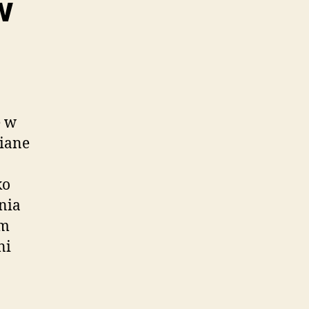
w
ę w
iane
ko
nia
em
ni