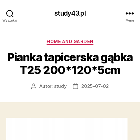
study43.pl
Wyszukaj
Menu
Kategorie
HOME AND GARDEN
Pianka tapicerska gąbka
T25 200*120*5cm
Autor:
study
2025-07-02
Autor
Data
wpisu
wpisu