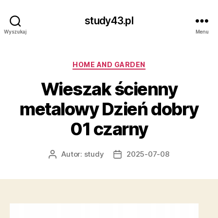
study43.pl
Wyszukaj
Menu
Kategorie
HOME AND GARDEN
Wieszak ścienny
metalowy Dzień dobry
01 czarny
Autor:
study
2025-07-08
Autor
Data
wpisu
wpisu