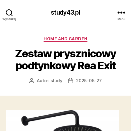
study43.pl
Wyszukaj
Menu
Kategorie
HOME AND GARDEN
Zestaw prysznicowy
podtynkowy Rea Exit
Autor:
study
2025-05-27
Autor
Data
wpisu
wpisu