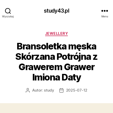
study43.pl
Wyszukaj
Menu
Kategorie
JEWELLERY
Bransoletka męska
Skórzana Potrójna z
Grawerem Grawer
Imiona Daty
Autor:
study
2025-07-12
Autor
Data
wpisu
wpisu