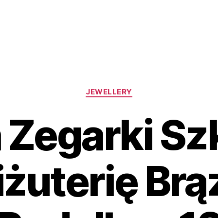
Kategorie
JEWELLERY
a Zegarki Sz
iżuterię Br