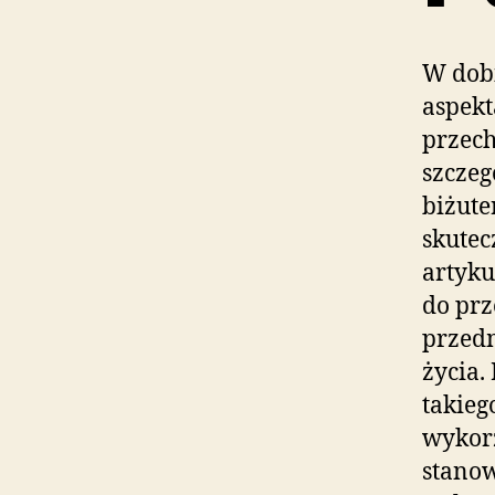
W dobi
aspek
przech
szczeg
biżute
skutec
artyku
do prz
przedm
życia.
takieg
wykorz
stanow