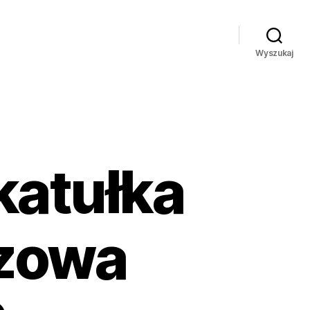
Wyszukaj
katułka
ązowa