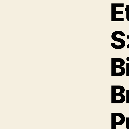
E
S
B
B
P