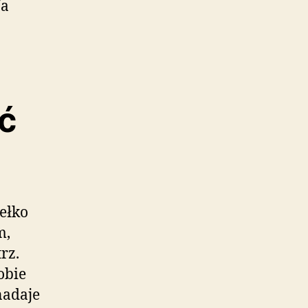
Na
ść
ełko
m,
rz.
obie
nadaje