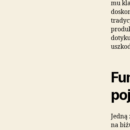
mu kla
doskon
tradyc
produk
dotyku
uszkod
Fu
po
Jedną 
na biż