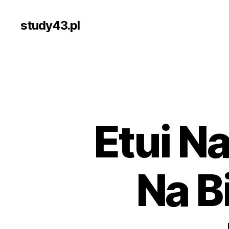
study43.pl
Etui N
Na B