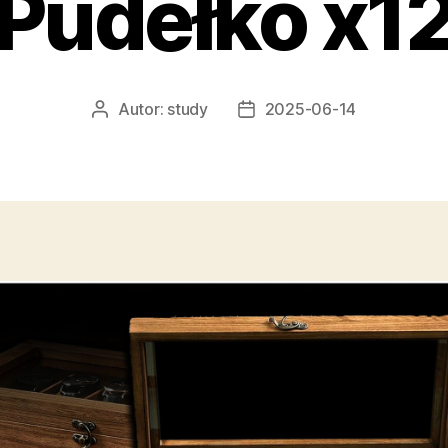
Pudełko x1
Autor:
study
2025-06-14
Autor
Data
wpisu
wpisu