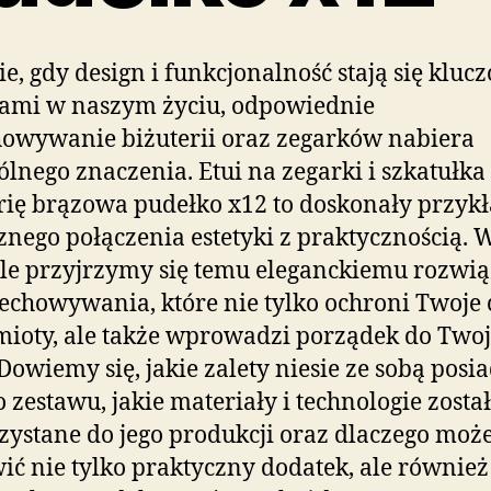
e, gdy design i funkcjonalność stają się klu
tami w naszym życiu, odpowiednie
owywanie biżuterii oraz zegarków nabiera
ólnego znaczenia. Etui na zegarki i szkatułka
rię brązowa pudełko x12 to doskonały przyk
znego połączenia estetyki z praktycznością. 
le przyjrzymy się temu eleganckiemu rozwi
echowywania, które nie tylko ochroni Twoje
ioty, ale także wprowadzi porządek do Two
 Dowiemy się, jakie zalety niesie ze sobą posi
o zestawu, jakie materiały i technologie zosta
ystane do jego produkcji oraz dlaczego moż
ić nie tylko praktyczny dodatek, ale również