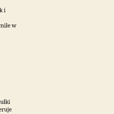
k i
 miłe w
tułki
eruje