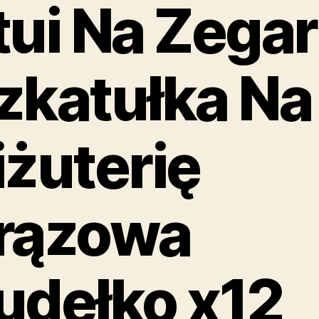
tui Na Zegar
zkatułka Na
iżuterię
rązowa
udełko x12