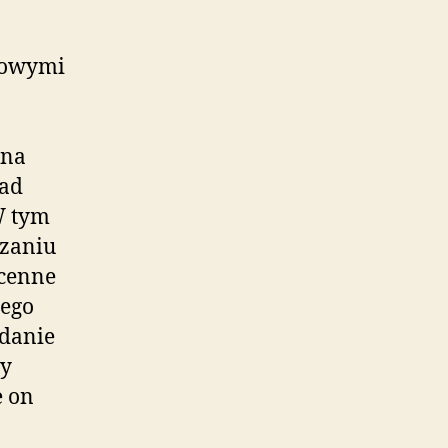
czowymi
 na
ład
W tym
ązaniu
 cenne
jego
adanie
ły
e on