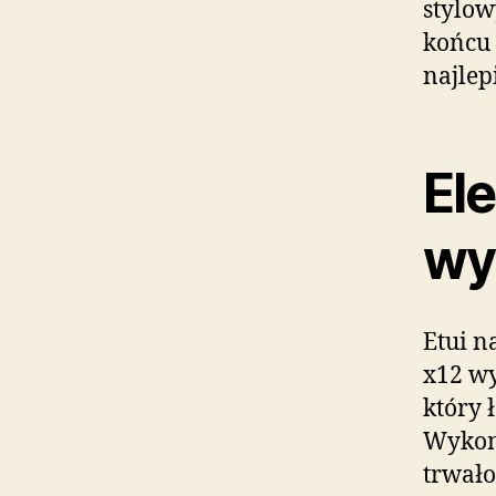
stylow
końcu 
najlep
Ele
wy
Etui n
x12 wy
który 
Wykona
trwało