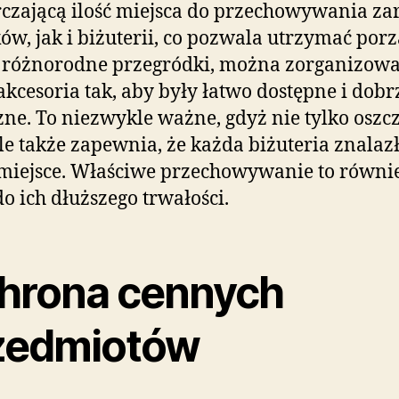
czającą ilość miejsca do przechowywania z
ów, jak i biżuterii, co pozwala utrzymać por
 różnorodne przegródki, można zorganizow
akcesoria tak, aby były łatwo dostępne i dobr
ne. To niezwykle ważne, gdyż nie tylko oszc
ale także zapewnia, że każda biżuteria znalaz
miejsce. Właściwe przechowywanie to równi
do ich dłuższego trwałości.
hrona cennych
zedmiotów