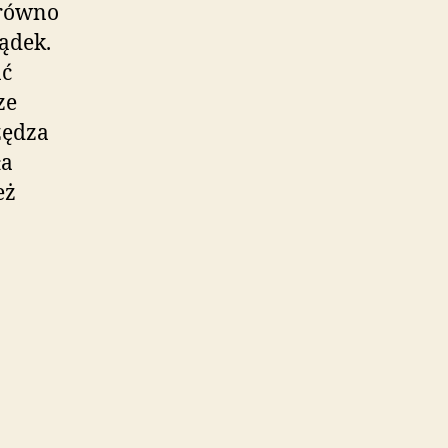
arówno
ządek.
ać
ze
zędza
ła
eż