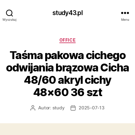
study43.pl
Wyszukaj
Menu
Kategorie
OFFICE
Taśma pakowa cichego
odwijania brązowa Cicha
48/60 akryl cichy
48×60 36 szt
Autor:
study
2025-07-13
Autor
Data
wpisu
wpisu