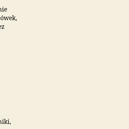
nie
zówek,
ez
iki,