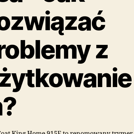
ozwiązać
roblemy z
żytkowanie
?
Coat King Home 915E to renomowany trymer