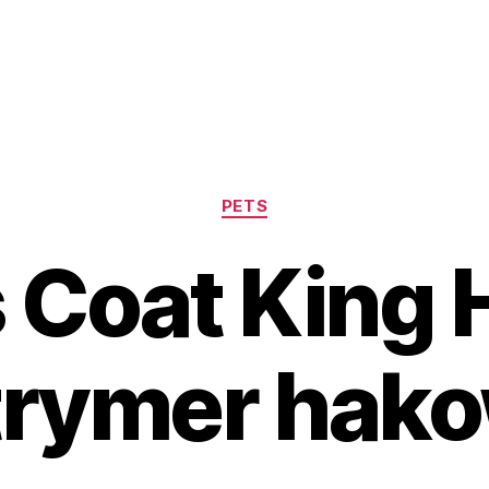
Kategorie
PETS
 Coat King
trymer hako