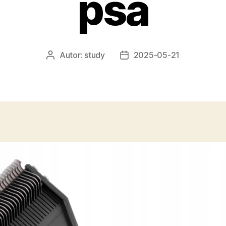
psa
Autor:
study
2025-05-21
Autor
Data
wpisu
wpisu