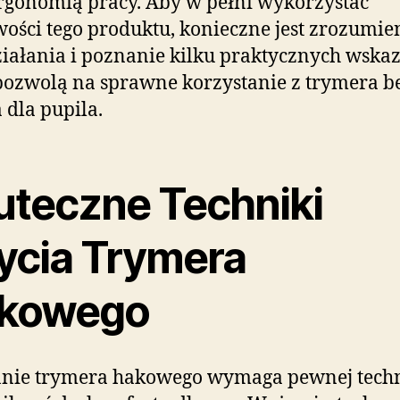
rgonomią pracy. Aby w pełni wykorzystać
ości tego produktu, konieczne jest zrozumie
ziałania i poznanie kilku praktycznych wska
pozwolą na sprawne korzystanie z trymera b
 dla pupila.
uteczne Techniki
ycia Trymera
kowego
nie trymera hakowego wymaga pewnej techn