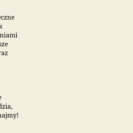
,
eczne
k
aniami
sze
raz
e
zia,
najmy!