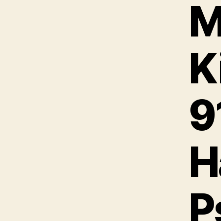
M
K
9
H
P