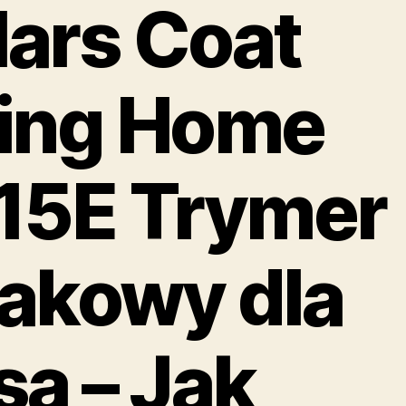
ars Coat
ing Home
15E Trymer
akowy dla
sa – Jak