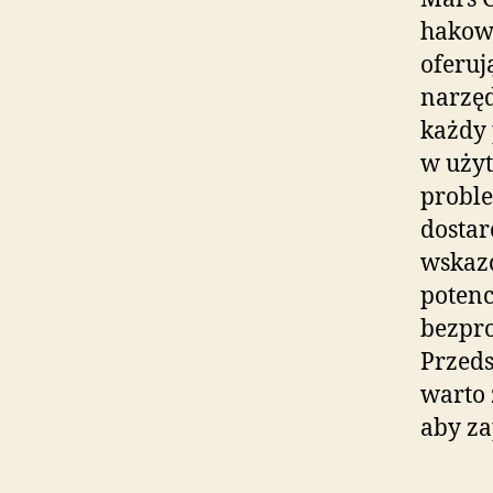
hakowy
oferuj
narzęd
każdy
w uży
probl
dostar
wskaz
potenc
bezpro
Przeds
warto 
aby za