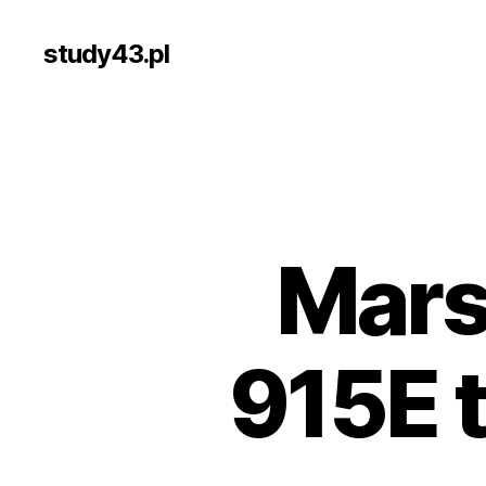
study43.pl
Mars
915E 