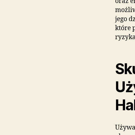
oraz e
możliw
jego d
które 
ryzyka
Sk
Uż
Ha
Używa