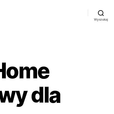
Wyszukaj
 Home
wy dla