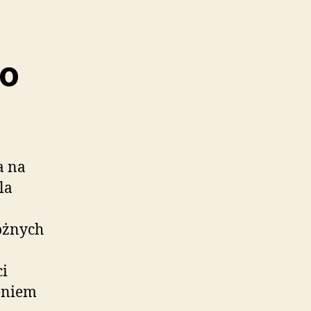
do
a na
la
różnych
ci
eniem