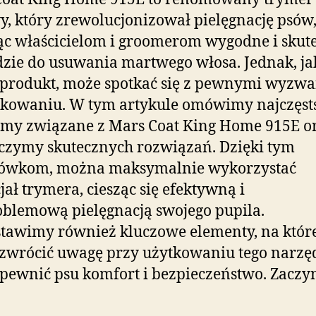
, który zrewolucjonizował pielęgnację psów
ąc właścicielom i groomerom wygodne i skut
zie do usuwania martwego włosa. Jednak, ja
 produkt, może spotkać się z pewnymi wyzw
tkowaniu. W tym artykule omówimy najczęst
emy związane z Mars Coat King Home 915E o
czymy skutecznych rozwiązań. Dzięki tym
ówkom, można maksymalnie wykorzystać
jał trymera, ciesząc się efektywną i
blemową pielęgnacją swojego pupila.
tawimy również kluczowe elementy, na któr
zwrócić uwagę przy użytkowaniu tego narzęd
pewnić psu komfort i bezpieczeństwo. Zaczy