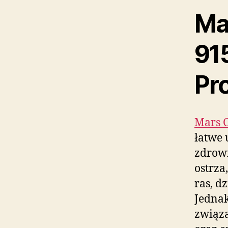
Ma
91
Pr
Mars 
łatwe 
zdrowi
ostrza
ras, d
Jednak
związa