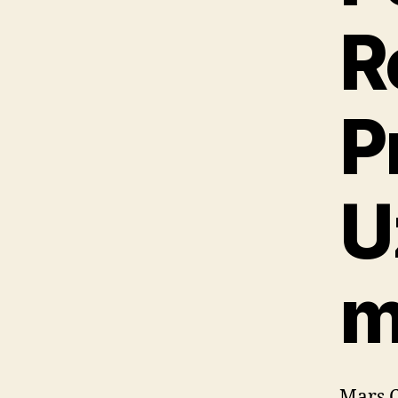
R
P
U
m
Mars 