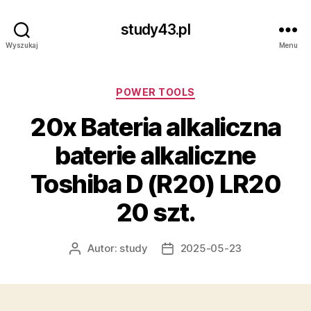
study43.pl
Wyszukaj
Menu
Kategorie
POWER TOOLS
20x Bateria alkaliczna
baterie alkaliczne
Toshiba D (R20) LR20
20 szt.
Autor:
study
2025-05-23
Autor
Data
wpisu
wpisu