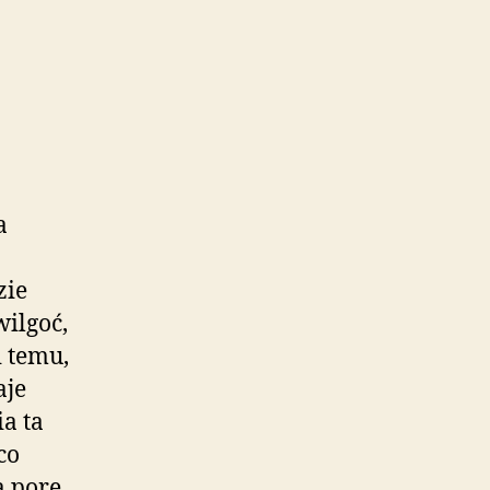
a
zie
wilgoć,
i temu,
aje
a ta
co
ą porę