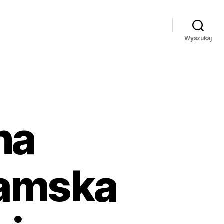
Wyszukaj
na
amska