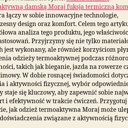
aktywną damską Moraj fuksja termiczną kom
óra łączy w sobie innowacyjne technologie,
esny design oraz komfort. Celem tego artyku
ółowa analiza tego produktu, jego właściwości
astosowań. Przyjrzymy się nie tylko materiał
h jest wykonany, ale również korzyściom pł
enia odzieży termoaktywnej podczas różnor
ości, takich jak bieganie, jazda na rowerze c
zimowy. W dobie rosnącej świadomości dotyc
a i aktywności fizycznej, wybór odpowiednie
y staje się kluczowy, aby zapewnić sobie naj
t i efektywność w trakcie ćwiczeń. Przygotuj 
ie, jak odzież termoaktywna Moraj może ule
doświadczenia związane z aktywnością fizyc