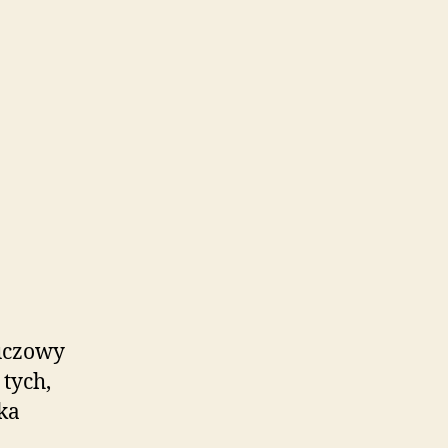
luczowy
tych,
ka