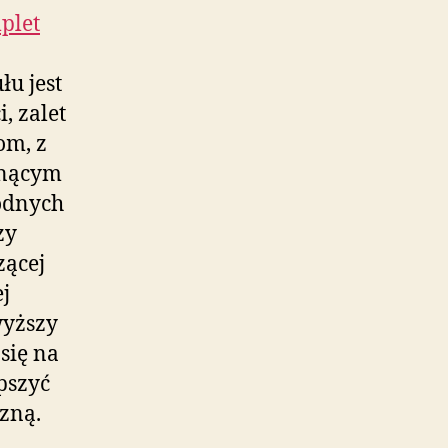
plet
łu jest
, zalet
om, z
ynącym
odnych
zy
zącej
j
wyższy
się na
pszyć
zną.