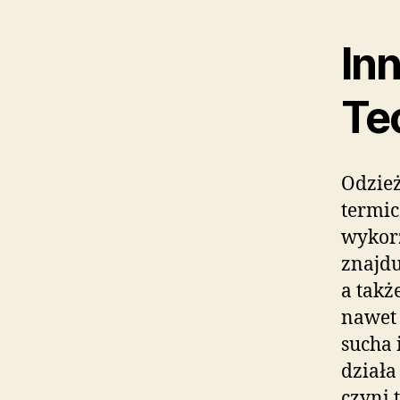
In
Te
Odzież
termic
wykorz
znajdu
a takż
nawet 
sucha 
działa
czyni 