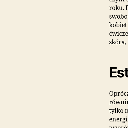
roku. 
swobo
kobiet
ćwicze
skóra,
Est
Oprócz
równie
tylko 
energi