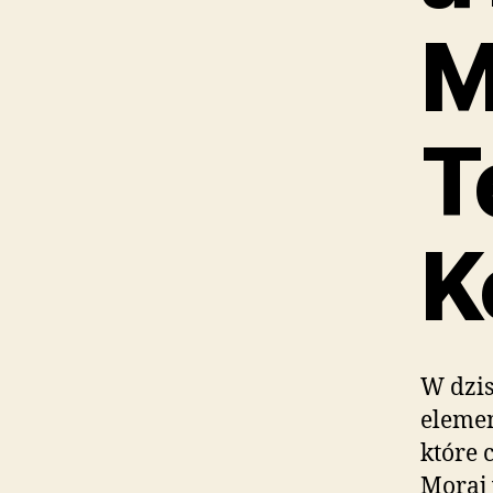
M
T
K
W dzis
elemen
które 
Moraj