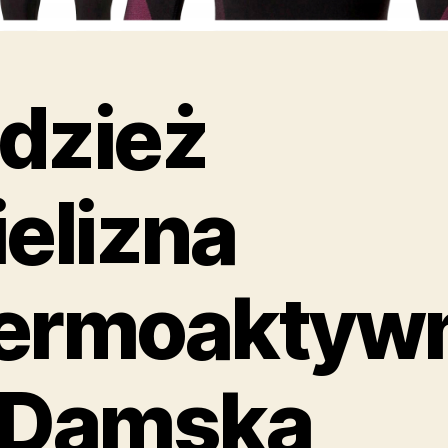
dzież
ielizna
ermoaktyw
 Damska