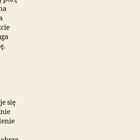
 na
a
kcie
uga
ę.
e się
 nie
lenie