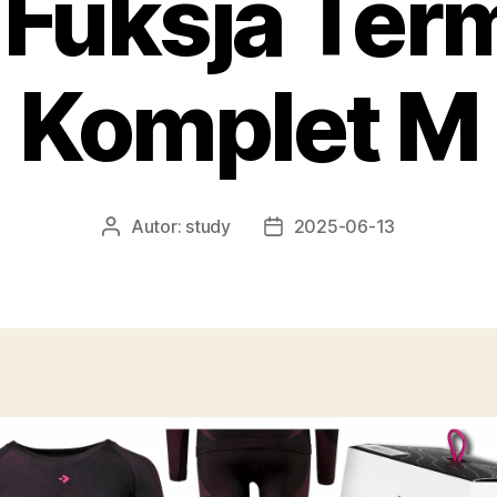
 Fuksja Ter
Komplet M
Autor:
study
2025-06-13
Autor
Data
wpisu
wpisu