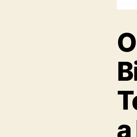
O
B
T
a