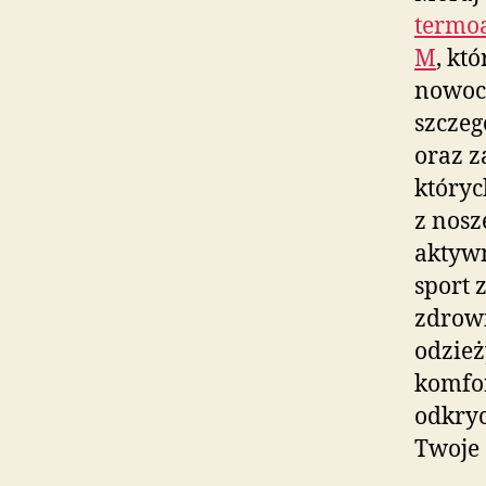
termo
M
, kt
nowocz
szczeg
oraz z
któryc
z nosz
aktywn
sport 
zdrowi
odzież
komfor
odkryc
Twoje 