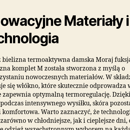
nowacyjne Materiały i
chnologia
 bielizna termoaktywna damska Moraj fuksj
zna komplet M została stworzona z myślą o
ystaniu nowoczesnych materiałów. W skład
je się włókno, które skutecznie odprowadza 
e zapewnia optymalną termoregulację. Dzięk
podczas intensywnego wysiłku, skóra pozost
i komfortowa. Warto zaznaczyć, że technologi
 zarówno w chłodniejsze, jak i cieplejsze dni, 
tę odzież wszechstronnym wyborem na każd