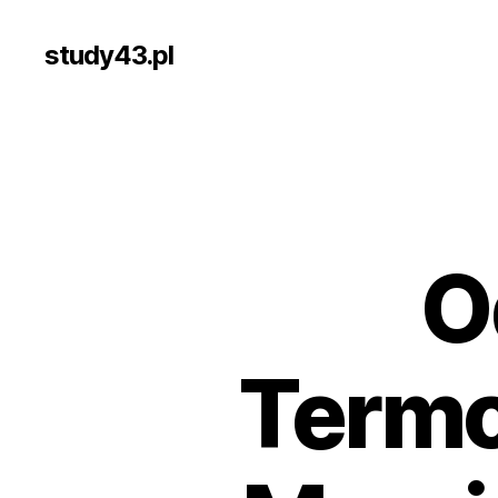
study43.pl
O
Term