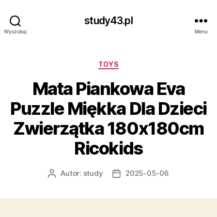
study43.pl
Wyszukaj
Menu
Kategorie
TOYS
Mata Piankowa Eva
Puzzle Miękka Dla Dzieci
Zwierzątka 180x180cm
Ricokids
Autor:
study
2025-05-06
Autor
Data
wpisu
wpisu