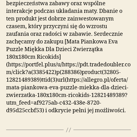
bezpieczeństwa zabawy oraz wspólne
interakcje podczas układania maty. Dbanie o
ten produkt jest dobrze zainwestowanym
czasem, który przyczyni się do wzrostu
zaufania oraz radości w zabawie. Serdecznie
zachęcamy do zakupu [Mata Piankowa Eva
Puzzle Miękka Dla Dzieci Zwierzątka
180x180cm Ricokids]
(https://portfel.plus/u/https://pdt.tradedoubler.co
m/click?a(3385422)p(288386)product(32805-
12821489389)ttid(3)url(https://allegro.pl/oferta/
mata-piankowa-eva-puzzle-miekka-dla-dzieci-
zwierzatka-180x180cm-ricokids-12821489389?
utm_feed=af9275ab-c432-438e-8720-
d95d25ccbf53) i odkrycie pełni jej możliwości.