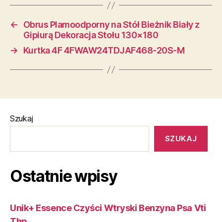
←
Obrus Plamoodporny na Stół Bieżnik Biały z
Gipiurą Dekoracja Stołu 130×180
→
Kurtka 4F 4FWAW24TDJAF468-20S-M
Szukaj
SZUKAJ
Ostatnie wpisy
Unik+ Essence Czyści Wtryski Benzyna Psa Vti
Thp