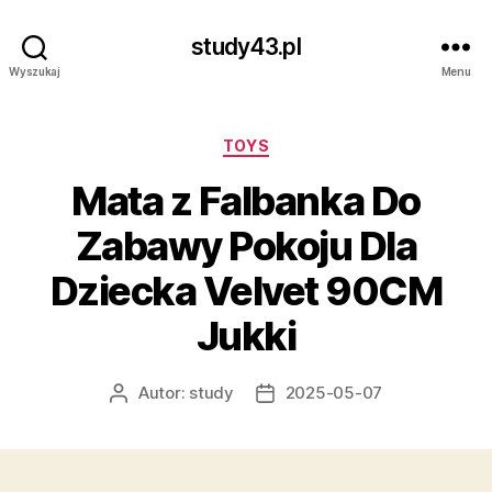
study43.pl
Wyszukaj
Menu
Kategorie
TOYS
Mata z Falbanka Do
Zabawy Pokoju Dla
Dziecka Velvet 90CM
Jukki
Autor:
study
2025-05-07
Autor
Data
wpisu
wpisu