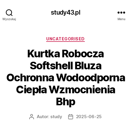
study43.pl
Wyszukaj
Menu
Kategorie
UNCATEGORISED
Kurtka Robocza
Softshell Bluza
Ochronna Wodoodporna
Ciepła Wzmocnienia
Bhp
Autor:
study
2025-06-25
Autor
Data
wpisu
wpisu