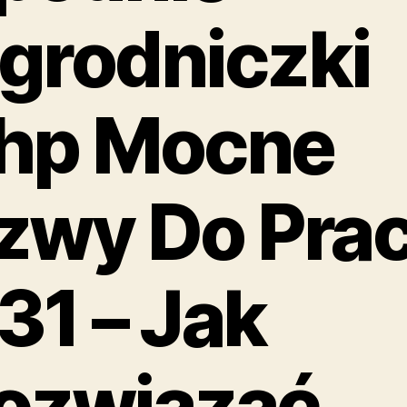
grodniczki
hp Mocne
zwy Do Pra
 31 – Jak
ozwiązać