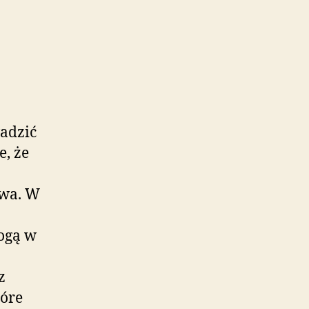
adzić
, że
bywa. W
mogą w
z
tóre