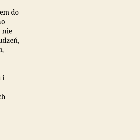
zem do
no
 nie
udzeń,
u,
.
 i
ch