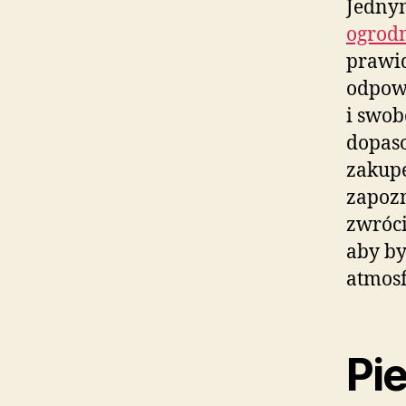
Jedny
ogrodn
prawid
odpowi
i swo
dopaso
zakupe
zapozn
zwróci
aby by
atmosf
Pi