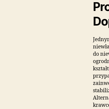
Pr
Do
Jednym
niewła
do nie
ogrod
kształ
przyp
zainwe
stabil
Altern
krawce