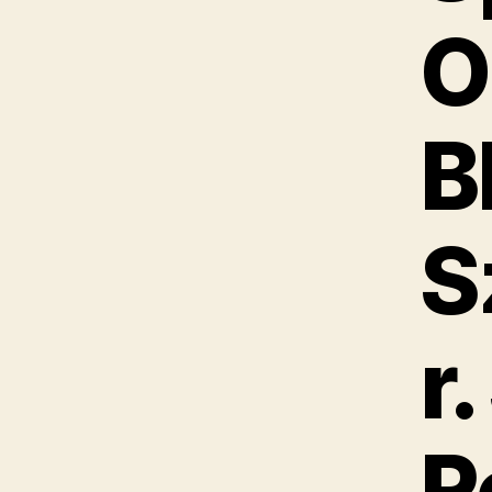
O
B
S
r.
R