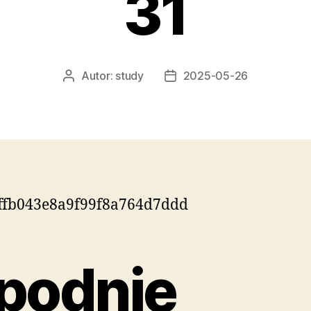
31
Autor:
study
2025-05-26
Autor
Data
wpisu
wpisu
podnie