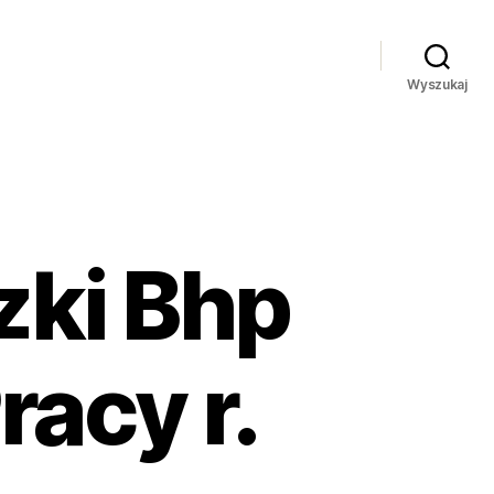
Wyszukaj
zki Bhp
acy r.