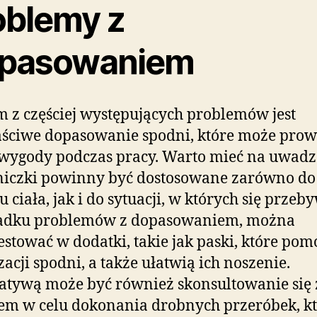
oblemy z
pasowaniem
 z częściej występujących problemów jest
ściwe dopasowanie spodni, które może prow
wygody podczas pracy. Warto mieć na uwadze
niczki powinny być dostosowane zarówno do
tu ciała, jak i do sytuacji, w których się prze
adku problemów z dopasowaniem, można
stować w dodatki, takie jak paski, które po
izacji spodni, a także ułatwią ich noszenie.
atywą może być również skonsultowanie się 
m w celu dokonania drobnych przeróbek, k