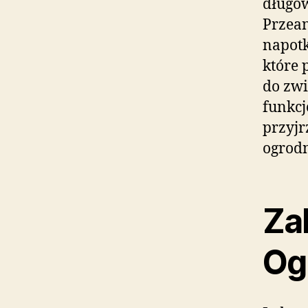
długow
Przean
napotk
które 
do zwi
funkcj
przyjr
ogrodn
Za
Og