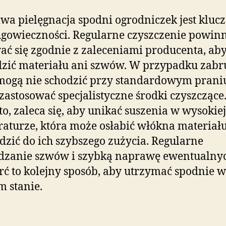
wa pielęgnacja spodni ogrodniczek jest kluc
ugowieczności. Regularne czyszczenie powin
ć się zgodnie z zaleceniami producenta, aby
zić materiału ani szwów. W przypadku zabr
mogą nie schodzić przy standardowym prani
zastosować specjalistyczne środki czyszczące
o, zaleca się, aby unikać suszenia w wysokiej
aturze, która może osłabić włókna materiału
zić do ich szybszego zużycia. Regularne
dzanie szwów i szybką naprawę ewentualny
rć to kolejny sposób, aby utrzymać spodnie w
 stanie.