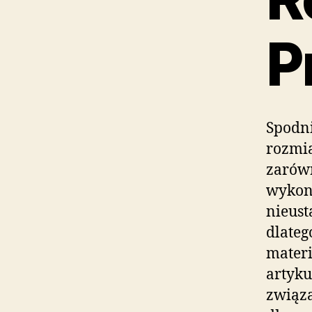
P
Spodn
rozmia
zarówn
wykon
nieust
dlateg
materi
artyku
związa