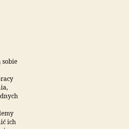
 sobie
pracy
ia,
lidnych
blemy
ić ich