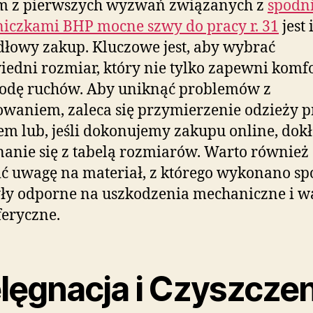
m z pierwszych wyzwań związanych z
spodn
iczkami BHP mocne szwy do pracy r. 31
jest 
łowy zakup. Kluczowe jest, aby wybrać
edni rozmiar, który nie tylko zapewni komfo
bodę ruchów. Aby uniknąć problemów z
waniem, zaleca się przymierzenie odzieży p
m lub, jeśli dokonujemy zakupu online, dok
anie się z tabelą rozmiarów. Warto również
ć uwagę na materiał, z którego wykonano sp
ły odporne na uszkodzenia mechaniczne i w
eryczne.
elęgnacja i Czyszcze