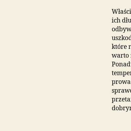
Właści
ich dł
odbywa
uszkod
które 
warto 
Ponadt
temper
prowad
spraw
przeta
dobrym