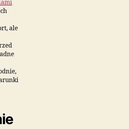
iami
ich
rt, ale
rzed
ładne
odnie,
arunki
nie