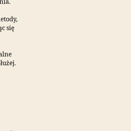
nia.
etody,
c się
alne
łużej.