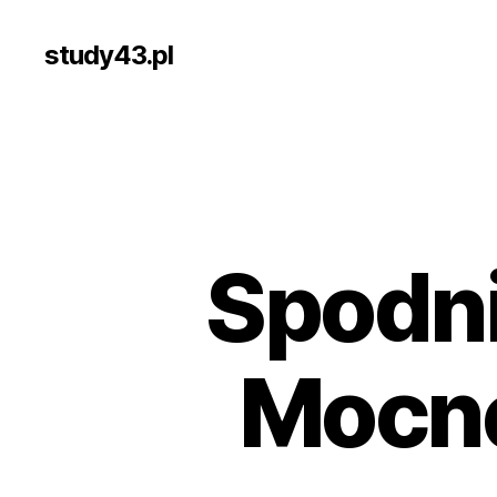
study43.pl
Spodni
Mocne