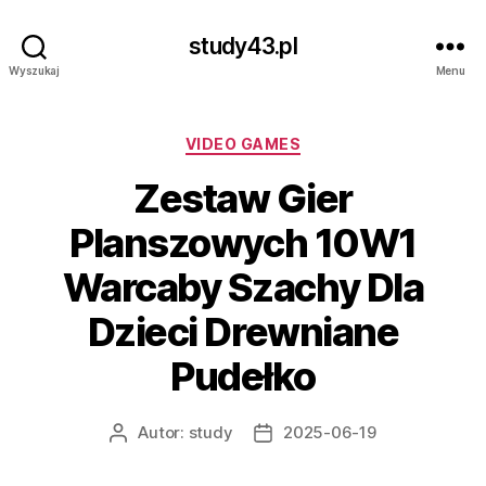
study43.pl
Wyszukaj
Menu
Kategorie
VIDEO GAMES
Zestaw Gier
Planszowych 10W1
Warcaby Szachy Dla
Dzieci Drewniane
Pudełko
Autor:
study
2025-06-19
Autor
Data
wpisu
wpisu