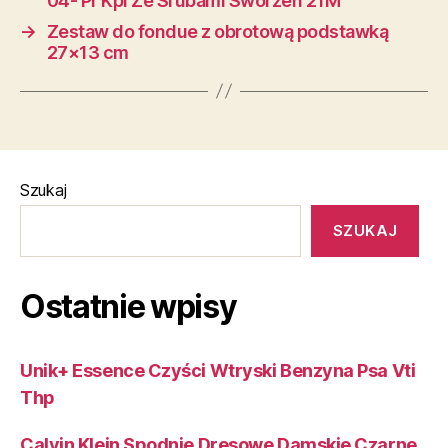
04- Pr Kpl Ze Śrubami Sworzeń 21M
→
Zestaw do fondue z obrotową podstawką
27×13 cm
Szukaj
SZUKAJ
Ostatnie wpisy
Unik+ Essence Czyści Wtryski Benzyna Psa Vti
Thp
Calvin Klein Spodnie Dresowe Damskie Czarne