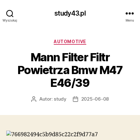
study43.pl
Wyszukaj
Menu
Kategorie
AUTOMOTIVE
Mann Filter Filtr
Powietrza Bmw M47
E46/39
Autor:
study
2025-06-08
Autor
Data
wpisu
wpisu