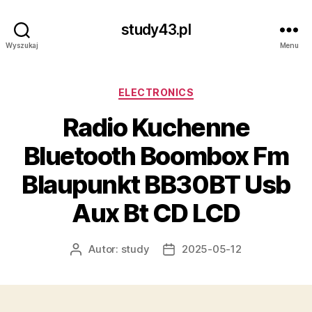
study43.pl
Wyszukaj
Menu
Kategorie
ELECTRONICS
Radio Kuchenne
Bluetooth Boombox Fm
Blaupunkt BB30BT Usb
Aux Bt CD LCD
Autor:
study
2025-05-12
Autor
Data
wpisu
wpisu