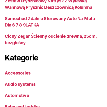
Zestaw Prysznicowy Natrysk Z Wylewką
Wannową Prysznic Deszczownicą Kolumna
Samochód Zdalnie Sterowany Auto Na Pilota
Dla 6 7 8 9LATKA
Cichy Zegar Ścienny odcienie drewna, 25cm,
bezgłośny
Kategorie
Accessories
Audio systems
Automotive
Baby and toddler