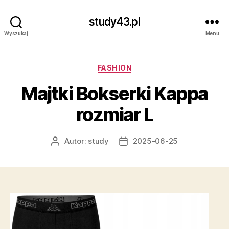
study43.pl
Wyszukaj
Menu
Kategorie
FASHION
Majtki Bokserki Kappa
rozmiar L
Autor:
study
2025-06-25
Autor
Data
wpisu
wpisu